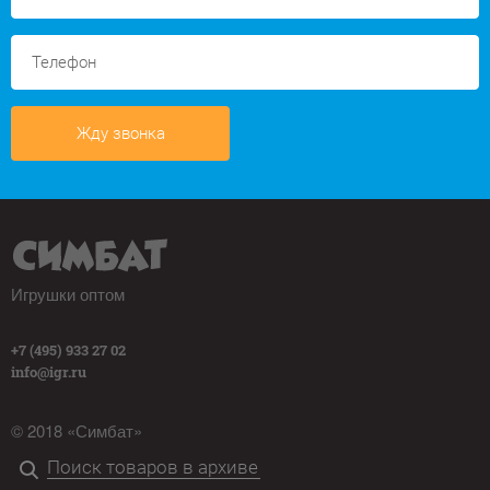
Жду звонка
Игрушки оптом
+7 (495) 933 27 02
info@igr.ru
© 2018 «Симбат»