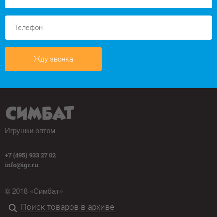
Жду звонка
Игрушки оптом
+7 (495) 933 27 02
info@igr.ru
© 2018 «Симбат»