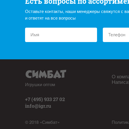
Есть вопросы по ассортиме
Оставьте контакты, наши менеджеры свяжутся с в
и ответят на все вопросы
О комп
Написа
Игрушки оптом
+7 (495) 933 27 02
info@igr.ru
© 2018 «Симбат»
Политик