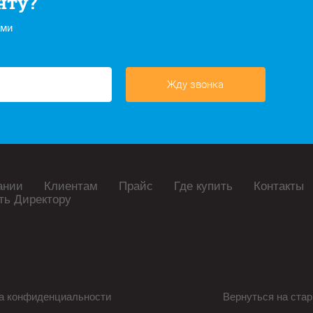
нту?
ами
Жду звонка
ании
Клиентам
Прайс
Где купить
Контакты
ть Директору
а конфиденциальности
Вернуться на стар