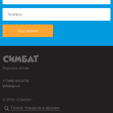
Жду звонка
Игрушки оптом
+7 (495) 933 27 02
info@igr.ru
© 2018 «Симбат»