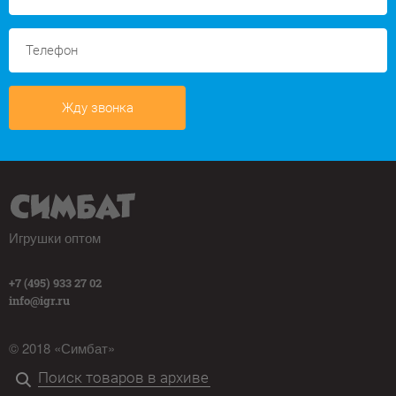
Жду звонка
Игрушки оптом
+7 (495) 933 27 02
info@igr.ru
© 2018 «Симбат»