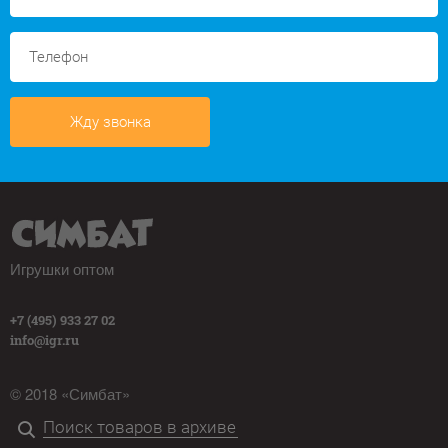
Жду звонка
Игрушки оптом
+7 (495) 933 27 02
info@igr.ru
© 2018 «Симбат»