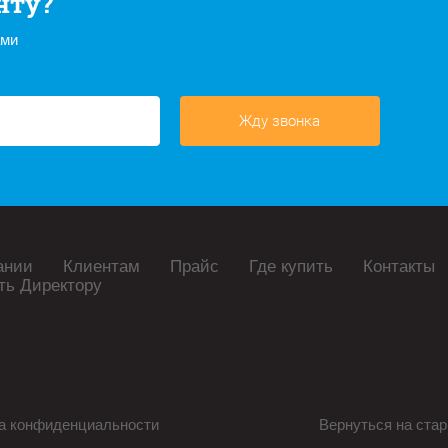
нту?
ами
Жду звонка
ании
Клиентам
Прайс
Где купить
Контакты
ть Директору
а конфиденциальности
Вернуться на стар