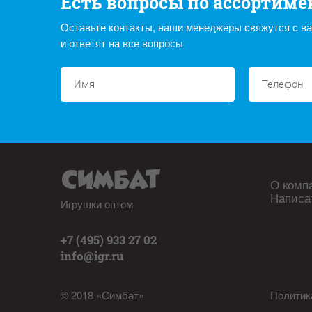
Есть вопросы по ассортиме
Оставьте контакты, наши менеджеры свяжутся с в
и ответят на все вопросы
О комп
Написа
Игрушки оптом
+7 (495) 933 27 02
info@igr.ru
© 2018 «Симбат»
Политик