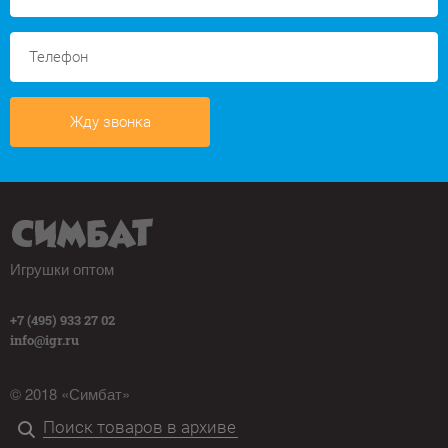
Жду звонка
Игрушки оптом
+7 (495) 933 27 02
info@igr.ru
© 2018 «Симбат»