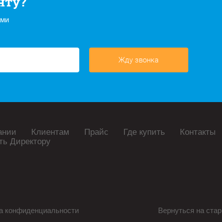
нту?
ами
Жду звонка
ании
Клиентам
Прайс
Где купить
Контакты
ть Директору
а конфиденциальности
Вернуться на стар