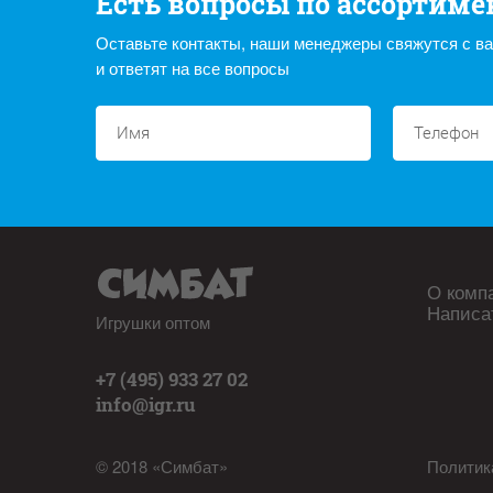
Есть вопросы по ассортиме
Оставьте контакты, наши менеджеры свяжутся с в
и ответят на все вопросы
О комп
Написа
Игрушки оптом
+7 (495) 933 27 02
info@igr.ru
© 2018 «Симбат»
Политик