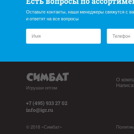
Есть вопросы по ассортиме
Оставьте контакты, наши менеджеры свяжутся с в
и ответят на все вопросы
О комп
Написа
Игрушки оптом
+7 (495) 933 27 02
info@igr.ru
© 2018 «Симбат»
Политик