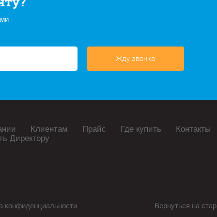
нту?
ами
Жду звонка
ании
Клиентам
Прайс
Где купить
Контакты
ть Директору
а конфиденциальности
Вернуться на стар