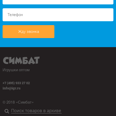
Жду звонка
Игрушки оптом
+7 (495) 933 27 02
info@igr.ru
© 2018 «Симбат»