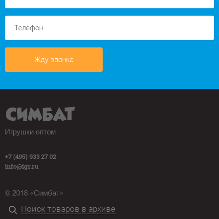
Жду звонка
Игрушки оптом
+7 (495) 933 27 02
info@igr.ru
© 2018 «Симбат»