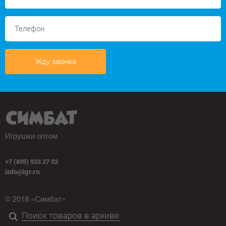
Жду звонка
Игрушки оптом
+7 (495) 933 27 02
info@igr.ru
© 2018 «Симбат»