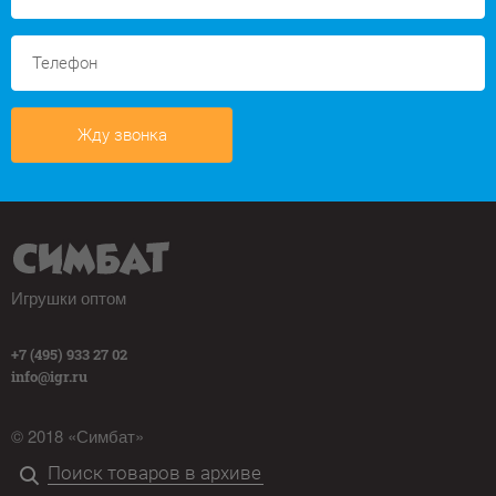
Жду звонка
Игрушки оптом
+7 (495) 933 27 02
info@igr.ru
© 2018 «Симбат»