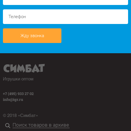
Жду звонка
Игрушки оптом
+7 (495) 933 27 02
info@igr.ru
© 2018 «Симбат»