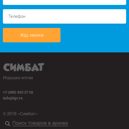
Жду звонка
Игрушки оптом
+7 (495) 933 27 02
info@igr.ru
© 2018 «Симбат»