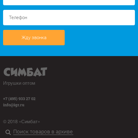
Жду звонка
Игрушки оптом
+7 (495) 933 27 02
info@igr.ru
© 2018 «Симбат»