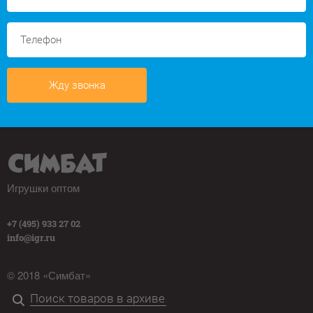
Жду звонка
Игрушки оптом
+7 (495) 933 27 02
info@igr.ru
© 2018 «Симбат»