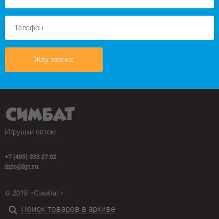
Жду звонка
Игрушки оптом
+7 (495) 933 27 02
info@igr.ru
© 2018 «Симбат»