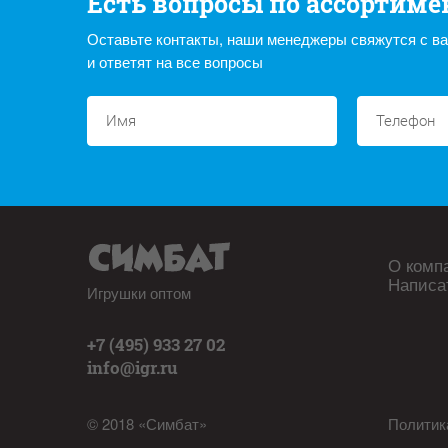
Есть вопросы по ассортиме
Оставьте контакты, наши менеджеры свяжутся с в
и ответят на все вопросы
О комп
Написа
Игрушки оптом
+7 (495) 933 27 02
info@igr.ru
© 2018 «Симбат»
Политик