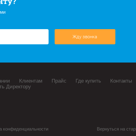
нту?
ами
Жду звонка
ании
Клиентам
Прайс
Где купить
Контакты
ть Директору
а конфиденциальности
Вернуться на стар