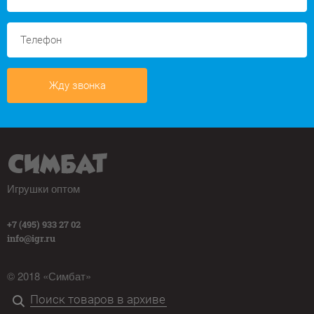
Жду звонка
Игрушки оптом
+7 (495) 933 27 02
info@igr.ru
© 2018 «Симбат»