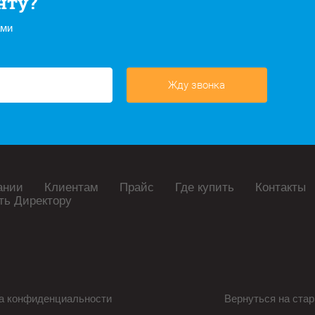
нту?
ами
Жду звонка
ании
Клиентам
Прайс
Где купить
Контакты
ть Директору
а конфиденциальности
Вернуться на стар