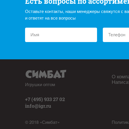
Есть вопросы по ассортиме
Оставьте контакты, наши менеджеры свяжутся с в
и ответят на все вопросы
О комп
Написа
Игрушки оптом
+7 (495) 933 27 02
info@igr.ru
© 2018 «Симбат»
Политик