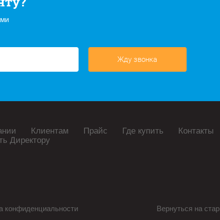
нту?
ами
Жду звонка
ании
Клиентам
Прайс
Где купить
Контакты
ть Директору
а конфиденциальности
Вернуться на стар