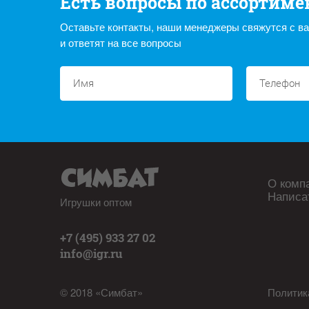
Есть вопросы по ассортиме
Оставьте контакты, наши менеджеры свяжутся с в
и ответят на все вопросы
О комп
Написа
Игрушки оптом
+7 (495) 933 27 02
info@igr.ru
© 2018 «Симбат»
Политик