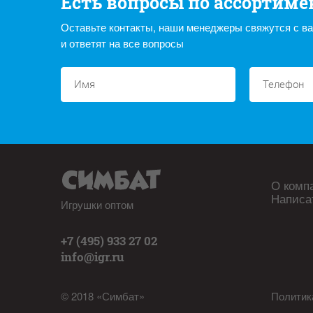
Есть вопросы по ассортиме
Оставьте контакты, наши менеджеры свяжутся с в
и ответят на все вопросы
О комп
Написа
Игрушки оптом
+7 (495) 933 27 02
info@igr.ru
© 2018 «Симбат»
Политик