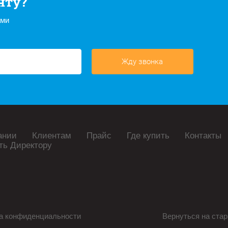
нту?
ами
Жду звонка
ании
Клиентам
Прайс
Где купить
Контакты
ть Директору
а конфиденциальности
Вернуться на стар