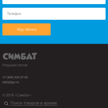
Жду звонка
Игрушки оптом
+7 (495) 933 27 02
info@igr.ru
© 2018 «Симбат»