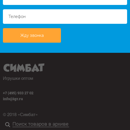
Жду звонка
Игрушки оптом
+7 (495) 933 27 02
info@igr.ru
© 2018 «Симбат»