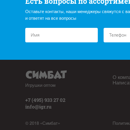
Есть вопросы по ассортиме
Оставьте контакты, наши менеджеры свяжутся с в
и ответят на все вопросы
О комп
Написа
Игрушки оптом
+7 (495) 933 27 02
info@igr.ru
© 2018 «Симбат»
Политик