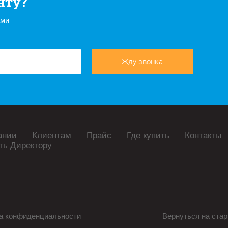
нту?
ами
Жду звонка
ании
Клиентам
Прайс
Где купить
Контакты
ть Директору
а конфиденциальности
Вернуться на стар