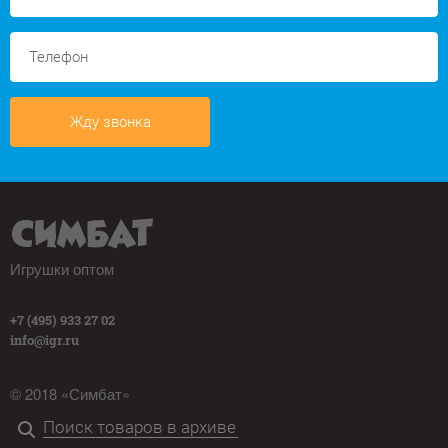
Жду звонка
Игрушки оптом
+7 (495) 933 27 02
info@igr.ru
© 2018 «Симбат»