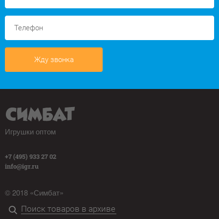
Жду звонка
Игрушки оптом
+7 (495) 933 27 02
info@igr.ru
© 2018 «Симбат»