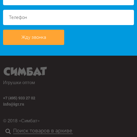
Жду звонка
Игрушки оптом
+7 (495) 933 27 02
info@igr.ru
© 2018 «Симбат»