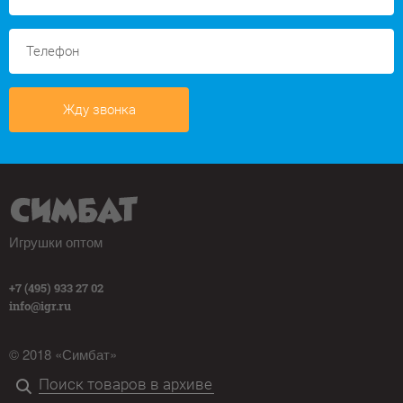
Жду звонка
Игрушки оптом
+7 (495) 933 27 02
info@igr.ru
© 2018 «Симбат»