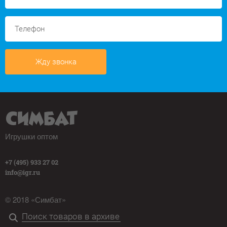
Жду звонка
Игрушки оптом
+7 (495) 933 27 02
info@igr.ru
© 2018 «Симбат»