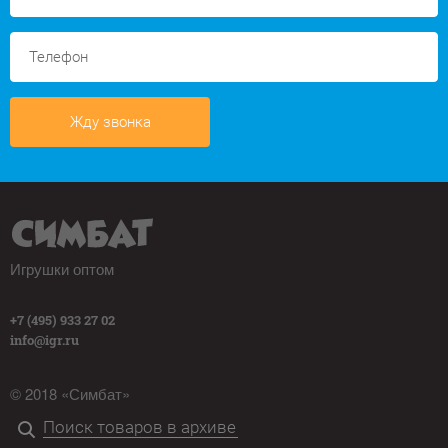
Жду звонка
Игрушки оптом
+7 (495) 933 27 02
info@igr.ru
© 2018 «Симбат»