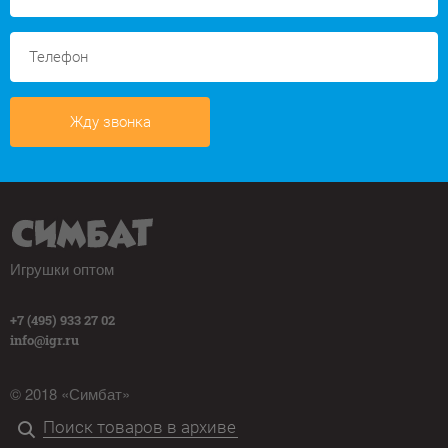
Жду звонка
Игрушки оптом
+7 (495) 933 27 02
info@igr.ru
© 2018 «Симбат»