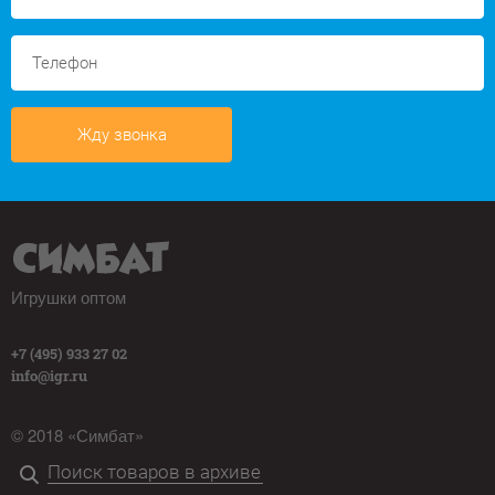
Жду звонка
Игрушки оптом
+7 (495) 933 27 02
info@igr.ru
© 2018 «Симбат»