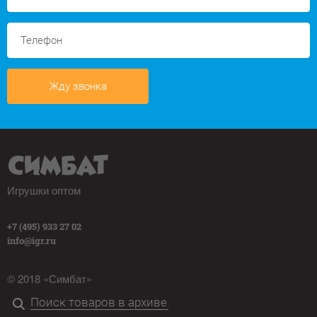
Жду звонка
Игрушки оптом
+7 (495) 933 27 02
info@igr.ru
© 2018 «Симбат»