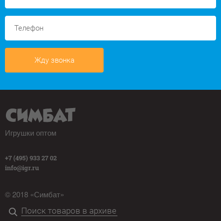
Жду звонка
Игрушки оптом
+7 (495) 933 27 02
info@igr.ru
© 2018 «Симбат»