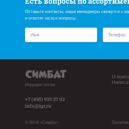
Есть вопросы по ассортиме
Оставьте контакты, наши менеджеры свяжутся с в
и ответят на все вопросы
О комп
Написа
Игрушки оптом
+7 (495) 933 27 02
info@igr.ru
© 2018 «Симбат»
Политик