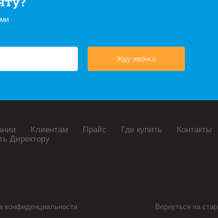
нту?
ами
Жду звонка
ании
Клиентам
Прайс
Где купить
Контакты
ть Директору
а конфиденциальности
Вернуться на стар