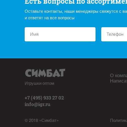
Есть вопросы по ассортиме
Оставьте контакты, наши менеджеры свяжутся с в
и ответят на все вопросы
О комп
Написа
Игрушки оптом
+7 (495) 933 27 02
info@igr.ru
© 2018 «Симбат»
Политик