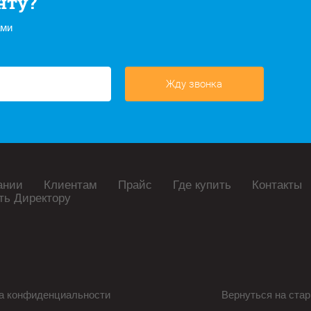
нту?
ами
Жду звонка
ании
Клиентам
Прайс
Где купить
Контакты
ть Директору
а конфиденциальности
Вернуться на стар