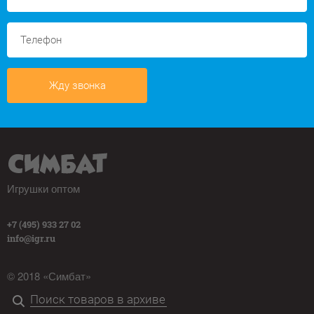
Жду звонка
Игрушки оптом
+7 (495) 933 27 02
info@igr.ru
© 2018 «Симбат»