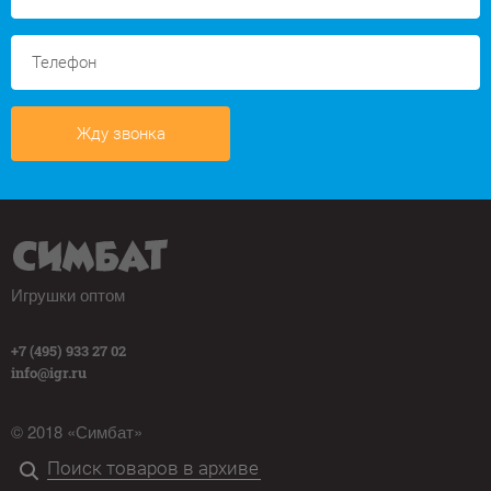
Жду звонка
Игрушки оптом
+7 (495) 933 27 02
info@igr.ru
© 2018 «Симбат»