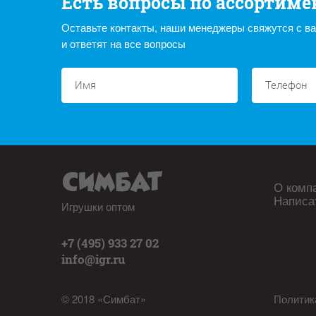
Есть вопросы по ассортиме
Оставьте контакты, наши менеджеры свяжутся с в
и ответят на все вопросы
О комп
Написа
Игрушки оптом
+7 (495) 933 27 02
info@igr.ru
© 2018 «Симбат»
Политик