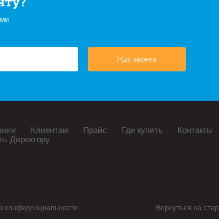
нту?
ами
Жду звонка
ании
Клиентам
Прайс
Где купить
Контакты
ть Директору
а конфиденциальности
Вернуться на стар