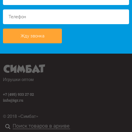
Жду звонка
Игрушки оптом
+7 (495) 933 27 02
info@igr.ru
© 2018 «Симбат»