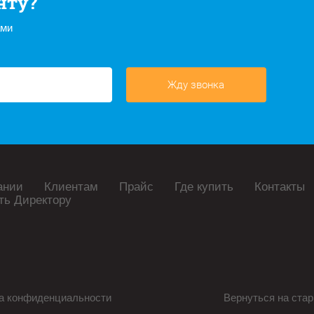
нту?
ами
Жду звонка
ании
Клиентам
Прайс
Где купить
Контакты
ть Директору
а конфиденциальности
Вернуться на стар