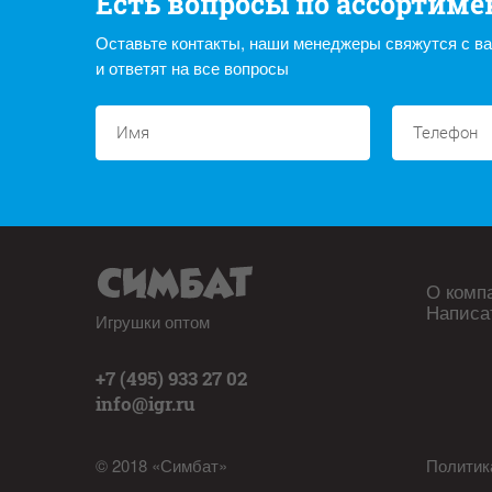
Есть вопросы по ассортиме
Оставьте контакты, наши менеджеры свяжутся с в
и ответят на все вопросы
О комп
Написа
Игрушки оптом
+7 (495) 933 27 02
info@igr.ru
© 2018 «Симбат»
Политик