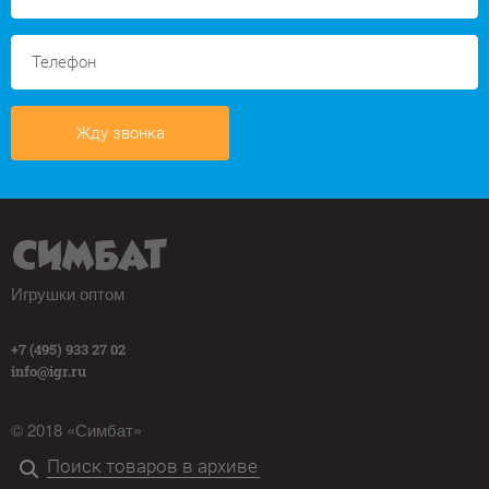
Жду звонка
Игрушки оптом
+7 (495) 933 27 02
info@igr.ru
© 2018 «Симбат»