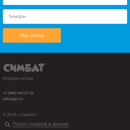
Жду звонка
Игрушки оптом
+7 (495) 933 27 02
info@igr.ru
© 2018 «Симбат»