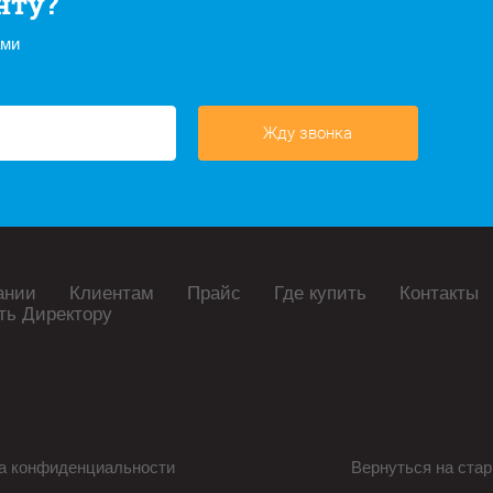
нту?
ами
Жду звонка
ании
Клиентам
Прайс
Где купить
Контакты
ть Директору
а конфиденциальности
Вернуться на стар