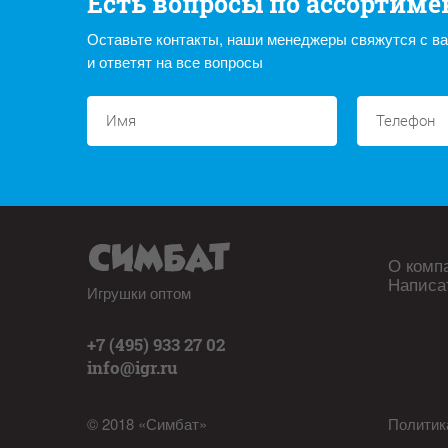
Есть вопросы по ассортиме
Оставьте контакты, наши менеджеры свяжутся с в
и ответят на все вопросы
О комп
Написа
Игрушки оптом
+7 (495) 933 27 02
info@igr.ru
© 2018 «Симбат»
Политик