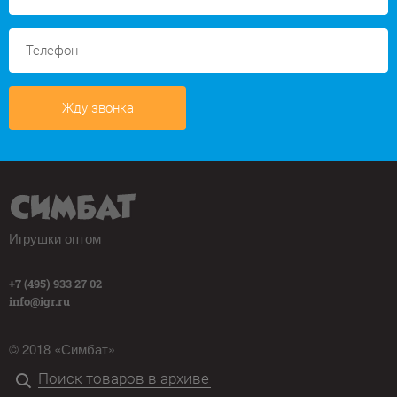
Жду звонка
Игрушки оптом
+7 (495) 933 27 02
info@igr.ru
© 2018 «Симбат»