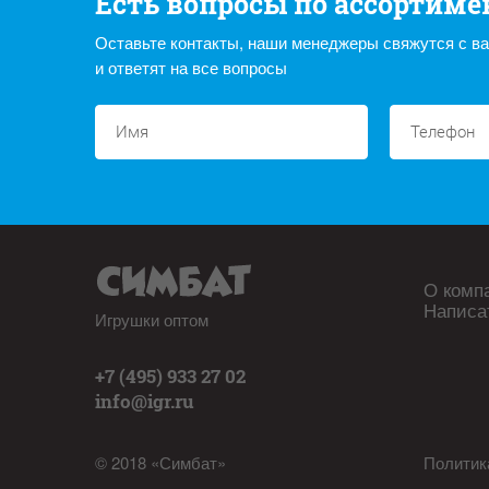
Есть вопросы по ассортиме
Оставьте контакты, наши менеджеры свяжутся с в
и ответят на все вопросы
О комп
Написа
Игрушки оптом
+7 (495) 933 27 02
info@igr.ru
© 2018 «Симбат»
Политик