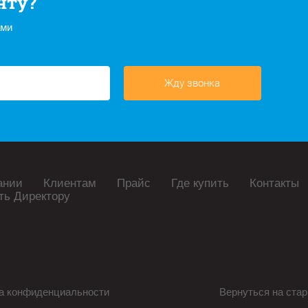
нту?
ами
Жду звонка
ании
Клиентам
Прайс
Где купить
Контакты
ть Директору
а конфиденциальности
Вернуться на стар