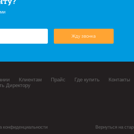
нту?
ами
Жду звонка
ании
Клиентам
Прайс
Где купить
Контакты
ть Директору
а конфиденциальности
Вернуться на стар