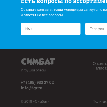
Есть вопросы по ассортиме
Оставьте контакты, наши менеджеры свяжутся с в
и ответят на все вопросы
О комп
Написа
Игрушки оптом
+7 (495) 933 27 02
info@igr.ru
© 2018 «Симбат»
Политик